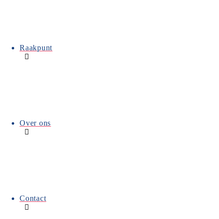
Neem contact op
Raakpunt
Over ons
Wil jij meer voor leuke
momenten in het ziekenhuis
zorgen?
Contact