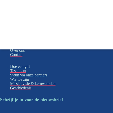
Doe een gift
Doe een gift
Wat wij doen
Steun ons
Acties
Raakpunt
Over ons
Contact
Doe een gift
Testament
Steun via onze partners
Wie we zijn
Missie, visie & kernwaarden
Geschiedenis
Schrijf je in voor de nieuwsbrief