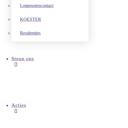
Lotgenotencontact
Zoals altijd werden we er g
lekkere drankjes, met of zo
gezichten werden opgevange
KOESTER
gelezen- haalden een foto b
Residenties
En dan kwam het sein om aan 
Dierik, tevens papa van An
eens met daarbij de mededel
te vechten en te verliezen. 
sterker en halen we uit een
Steun ons
uitspraak na het overlijden
al (meer dan) een keer gecon
verlies van een kind staat je
leven. Een leegte, een gat… 
wegmoffelen in een stoffig h
komt het hoe dan ook weer te
vasthouden. Dat er tal van 
Acties
Met deze wijze woorden wist
steken of te ontkennen. Tij
overgoten met het geserveer