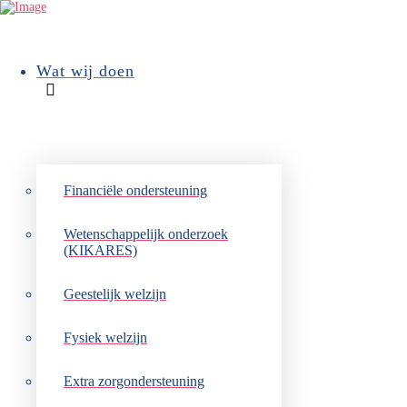
Wat wij doen
Terug naar overzicht
Ontmoetin
Financiële ondersteuning
Wetenschappelijk onderzoek
(KIKARES)
Op vrijdag 18 oktober pakt
Geestelijk welzijn
ontmoetingsavond voor oude
Landskouterse zaal ‘Agathea
Fysiek welzijn
Extra zorgondersteuning