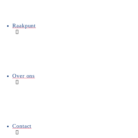
En dat het lekker was, hoef
fijne groentjes (letterlijk 
dessertenbuffet te vergeten,
Raakpunt
Moe doch voldaan trok iede
KKF-kaarsje.
Tot de volgende,
Fries (papa van Willem* en 
Gepubliceerd op 7 november 2024
Over ons
Familie D’Hauwe
Contact