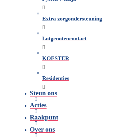
Extra zorgondersteuning
Lotgenotencontact
KOESTER
Residenties
Steun ons
Acties
Raakpunt
Over ons