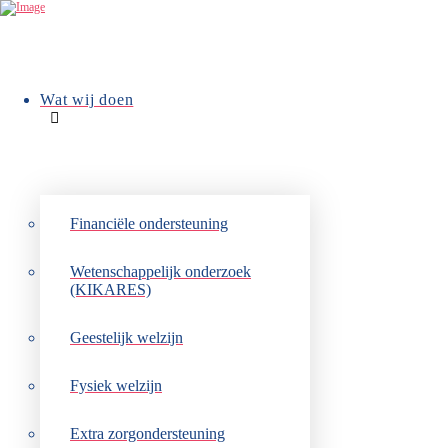
Wat wij doen
Terug naar overzicht
Onrust onder de
zeespiegel
Financiële ondersteuning
Wetenschappelijk onderzoek
(KIKARES)
Geestelijk welzijn
Ontdek de mysterieuze wereld
onder de zeespiegel
Fysiek welzijn
'Onrust onder de zeespiegel' is een nieuw verhalenboek
Extra zorgondersteuning